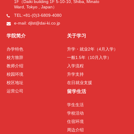
1F（Daiki building 1F 5-10-10, Shiba, Minato
教师介绍
Ward, Tokyo , Japan）
TEL:+81-(0)3-6809-4080
校园环境
e-mail: djlst@dai-ki.co.jp
学院简介
关于学习
校区地址
办学特色
升学・就业2年（4月入学）
运营公司
校方致辞
一般1.5年（10月入学）
教师介绍
入学流程
校园环境
升学支持
校区地址
在日就业支援
学生们采访
课程
级别
运营公司
留学生活
学生生活
周
学校活动
住宿环境
周边介绍