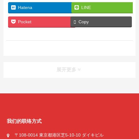
Hatena
LINE
Pocket
Copy
展开更多
学校简介
办学特色
我们的联络方式
校方致辞
〒108-0014 東京都港区芝5-10-10 ダイキビル