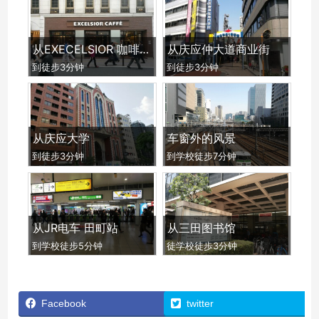
从EXECELSIOR 咖啡 三田店
从庆应仲大道商业街
到徒步3分钟
到徒步3分钟
从庆应大学
车窗外的风景
到徒步3分钟
到学校徒步7分钟
从JR电车 田町站
从三田图书馆
到学校徒步5分钟
徒学校徒歩3分钟
Facebook
twitter