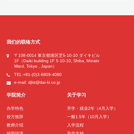
学校简介
办学特色
我们的联络方式
校方致辞
〒108-0014 東京都港区芝5-10-10 ダイキビル
1F（Daiki building 1F 5-10-10, Shiba, Minato
教师介绍
Ward, Tokyo , Japan）
TEL:+81-(0)3-6809-4080
校园环境
e-mail: djlst@dai-ki.co.jp
学院简介
关于学习
校区地址
办学特色
升学・就业2年（4月入学）
运营公司
校方致辞
一般1.5年（10月入学）
教师介绍
入学流程
校园环境
升学支持